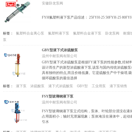
安徽卧龙泵阀
FYH氟塑料液下泵产品综述： 25FYH-25 50FYH-25 80FYH
标签：
氟塑料合金离心泵
氟塑料液下泵
氟塑料合金液下泵
卧龙泵阀
耐腐
泵
GBY型液下式浓硫酸泵
温州中耐泵阀有限公司
GBY型液下式浓硫酸泵是根据FY液下泵的性能参数,经材
设计而生产的新型浓硫酸液下泵,该泵与国内传统浓硫酸泵
具有独特的特点,而且价格低廉。它是硫酸生产中干燥塔,
循环硫酸泵的最佳选择
标签：
液下泵
浓硫酸泵
液下式浓硫酸泵
GBY型
工业用泵
液下泵销售
FSY型玻璃钢液下泵
温州中耐泵阀有限公司
FSY型玻璃钢液下泵立式结构，泵体、叶轮部分浸没在液
占用面积小；轴封无泄漏现象；泵体淹没在液体中，起动
引水