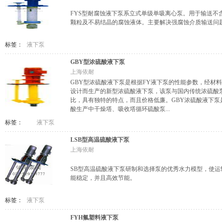
FYS型耐腐蚀液下泵系立式单级单吸离心泵。用于输送不
颗粒及不易结晶的腐蚀液体。主要解决强腐蚀介质输送问
标签：
液下泵
GBY型浓硫酸液下泵
上海依耐
GBY型浓硫酸液下泵是根据FY液下泵的性能参数，经材
设计而生产的新型浓硫酸液下泵，该泵与国内传统浓硫酸
比，具有独特的特点，而且价格低廉。GBY浓硫酸液下泵
酸生产中干燥塔、吸收塔循环硫酸泵...
标签：
液下泵
LSB型高温硫酸液下泵
上海依耐
SB型高温硫酸液下泵研制和选择泵的优秀水力模型，使运
能稳定，并且高效节能。
标签：
液下泵
FYH氟塑料液下泵