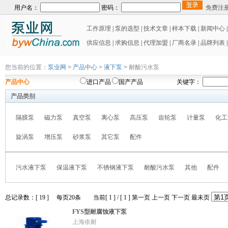
用户名：
密码：
免费注
工作原理
|
泵的选型
|
技术文章
|
样本下载
|
新闻中心
供应信息
|
求购信息
|
代理加盟
|
厂商名录
|
品牌列表
|
您当前的位置：
泵业网
>
产品中心
>
液下泵
> 耐酸污水泵
产品中心
进口产品
国产产品
关键字：
产品类别
隔膜泵
磁力泵
真空泵
离心泵
高压泵
齿轮泵
计量泵
化工
旋涡泵
增压泵
砂浆泵
其它泵
配件
污水液下泵
保温液下泵
不锈钢液下泵
耐酸污水泵
其他
配件
总记录数：[ 19 ] 每页20条 当前[ 1 ] / [ 1 ]
第一页
上一页
下一页
最未页
FYS型耐腐蚀液下泵
上海依耐