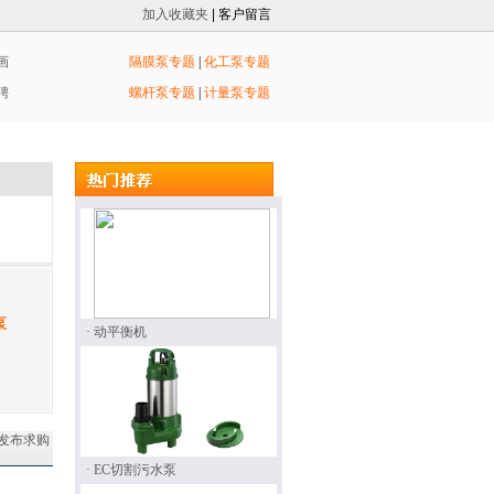
加入收藏夹
| 客户留言
画
隔膜泵专题
|
化工泵专题
聘
螺杆泵专题
|
计量泵专题
泵
· 动平衡机
发布求购
· EC切割污水泵