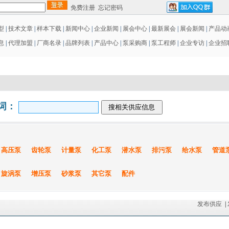
免费注册
忘记密码
型
|
技术文章
|
样本下载
|
新闻中心
|
企业新闻
|
展会中心
|
最新展会
|
展会新闻
|
产品动
息
|
代理加盟
|
厂商名录
|
品牌列表
|
产品中心
|
泵采购商
|
泵工程师
|
企业专访
|
企业招
词：
高压泵
齿轮泵
计量泵
化工泵
潜水泵
排污泵
给水泵
管道
旋涡泵
增压泵
砂浆泵
其它泵
配件
发布供应
|