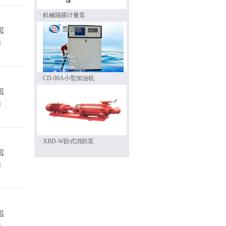
· 机械隔膜计量泵
司
新
· CD-90A小型加油机
司
新
· XBD-W卧式消防泵
司
新
司