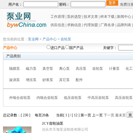
用户名：
密码：
免费注
工作原理
|
泵的选型
|
技术文章
|
样本下载
|
新闻中心
供应信息
|
求购信息
|
代理加盟
|
厂商名录
|
品牌列表
|
您当前的位置：
泵业网
>
产品中心
>
齿轮泵
产品中心
进口产品
国产产品
关键字：
产品类别
隔膜泵
磁力泵
真空泵
离心泵
高压泵
齿轮泵
计量泵
化工
旋涡泵
增压泵
砂浆泵
其它泵
配件
外啮合齿轮泵
内啮合齿轮泵
低压齿轮泵
中高压齿轮泵
高压齿轮泵
总记录数：[ 230 ] 每页20条 当前[ 1 ] / [ 12 ]
第一页
上一页
下一页
最未页
2CY齿轮油泵
泊头市天海泵业制造有限公司