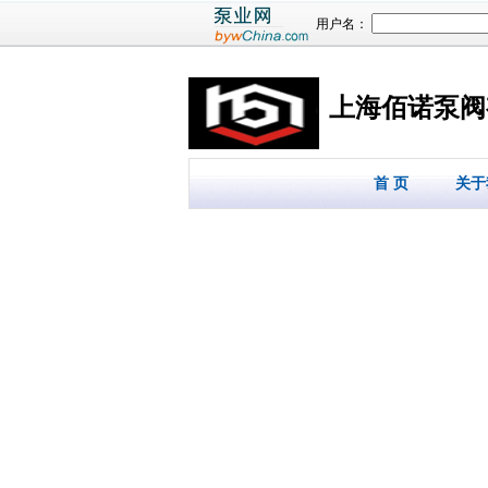
用户名：
上海佰诺泵阀
首 页
关于