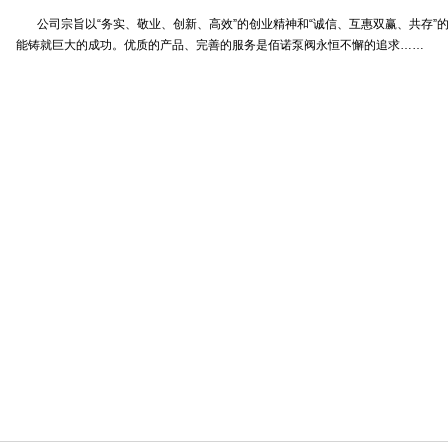
公司宗旨以“务实、敬业、创新、高效”的创业精神和“诚信、互惠双赢、共存”
能铸就巨大的成功。优质的产品、完善的服务是佰诺泵阀永恒不懈的追求……