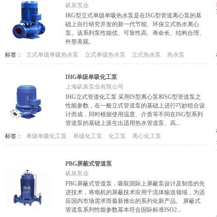
矾泉泵业
IRG型立式单级单吸热水泵是在ISG型管道离心泵的基
础上自行研究开发的新一代节能、环保立式热水离心
泵。该系列泵性能优、可靠性高、寿命长、结构合理、
外形美观。
标签：
立式单级单吸热水泵
立式单级热水泵
立式热水泵
热水泵
IHG单级单吸化工泵
上海矾泉泵业有限公司
IHG立式管道化工泵 采用IS型离心泵和SG型管道泵之
性能参数，在一般立式管道泵的基础上进行巧妙组合设
计而成，同时根据使用温度、介质等不同在ISG型系列
管道泵的基础上派生出适用热水管道泵、高...
标签：
单级单吸化工泵
单级化工泵
化工泵
离心化工泵
PBG屏蔽式管道泵
矾泉泵业
PBG屏蔽式管道泵，吸取国际上屏蔽泵设计及制造的先
进技术，将电机的屏蔽技术应用于流体输送领域，为适
应国内市场需求而最新推出的系列化新产品。 屏蔽式
管道泵系列性能参数基本符合国际标准ISO2...