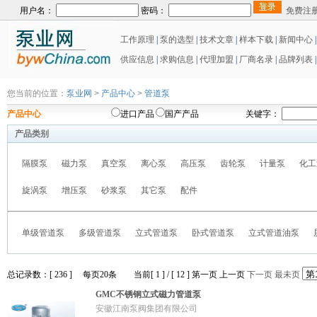
用户名：
密码：
免费注
工作原理
|
泵的选型
|
技术文章
|
样本下载
|
新闻中心
供应信息
|
求购信息
|
代理加盟
|
厂商名录
|
品牌列表
|
您当前的位置：
泵业网
>
产品中心
>
管道泵
产品中心
进口产品
国产产品
关键字：
产品类别
隔膜泵
磁力泵
真空泵
离心泵
高压泵
齿轮泵
计量泵
化工
旋涡泵
增压泵
砂浆泵
其它泵
配件
单级管道泵
多级管道泵
立式管道泵
卧式管道泵
立式管道油泵
总记录数：[ 236 ] 每页20条 当前[ 1 ] / [ 12 ]
第一页
上一页
下一页
最未页
GMC不锈钢立式磁力管道泵
安徽江南泵阀集团有限公司