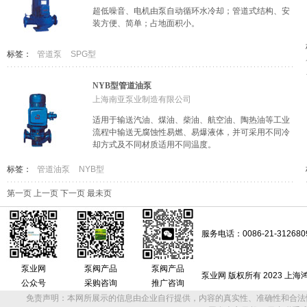
超低噪音、电机由泵自动循环水冷却；管道式结构、安
装方便、简单；占地面积小。
标签：
管道泵
SPG型
NYB型管道油泵
上海南亚泵业制造有限公司
适用于输送汽油、煤油、柴油、航空油、陶热油等工业
流程中输送无腐蚀性易燃、易爆液体，并可采用不同冷
却方式及不同材质适用不同温度。
标签：
管道油泵
NYB型
第一页
上一页
下一页
最未页
服务电话：0086-21-312680
泵业网
泵阀产品
泵阀产品
泵业网 版权所有 2023 上
公众号
采购咨询
推广咨询
免责声明：本网所展示的信息由企业自行提供，内容的真实性、准确性和合法