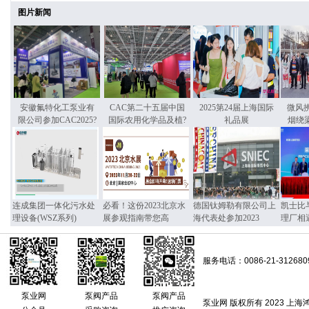
图片新闻
安徽氟特化工泵业有
CAC第二十五届中国
2025第24届上海国际
微风
限公司参加CAC2025?
国际农用化学品及植?
礼品展
烟绕
连成集团一体化污水处
必看！这份2023北京水
德国钛姆勒有限公司上
凯士比
理设备(WSZ系列)
展参观指南带您高
海代表处参加2023
理厂相
服务电话：0086-21-312680
泵业网
泵阀产品
泵阀产品
泵业网 版权所有 2023 上