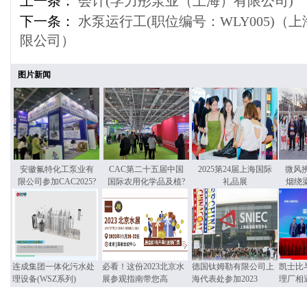
上一条：
会计(孚力彤泵业（上海）有限公司)
下一条：
水泵运行工(职位编号：WLY005)（
限公司）
图片新闻
安徽氟特化工泵业有
CAC第二十五届中国
2025第24届上海国际
微风
限公司参加CAC2025?
国际农用化学品及植?
礼品展
烟绕
连成集团一体化污水处
必看！这份2023北京水
德国钛姆勒有限公司上
凯士比
理设备(WSZ系列)
展参观指南带您高
海代表处参加2023
理厂相