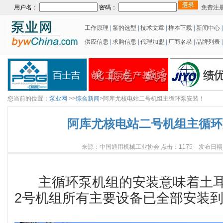
用户名：
密码：
免费注
工作原理
|
泵的选型
|
技术文章
|
样本下载
|
新闻中心
供应信息
|
求购信息
|
代理加盟
|
厂商名录
|
品牌列表
|
您当前的位置：
泵业网
>>
综合新闻
>阿库尤核电站二号机组主循环泵安装！
阿库尤核电站二号机组主循环
来源：中国通用机械工业协会 点击：1175 发布日期：20
主循环泵机组的安装意味着土耳
2号机组所有主要设备已全部安装