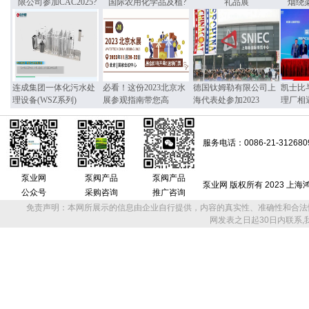
限公司参加CAC2025?
国际农用化学品及植?
礼品展
烟绕
连成集团一体化污水处
必看！这份2023北京水
德国钛姆勒有限公司上
凯士比
理设备(WSZ系列)
展参观指南带您高
海代表处参加2023
理厂相
服务电话：0086-21-312680
泵业网
泵阀产品
泵阀产品
泵业网 版权所有 2023 上
公众号
采购咨询
推广咨询
免责声明：本网所展示的信息由企业自行提供，内容的真实性、准确性和合法
网发表之日起30日内联系