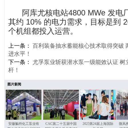
阿库尤核电站4800 MWe 发
其约 10% 的电力需求，目标是到 2
个机组都投入运营。
上一条：
百利装备抽水蓄能核心技术取得突破 
进水平！
下一条：
尤孚泵业斩获潜水泵一级能效认证 树
杆！
图片新闻
安徽氟特化工泵业有
CAC第二十五届中国
2025第24届上海国际
微风