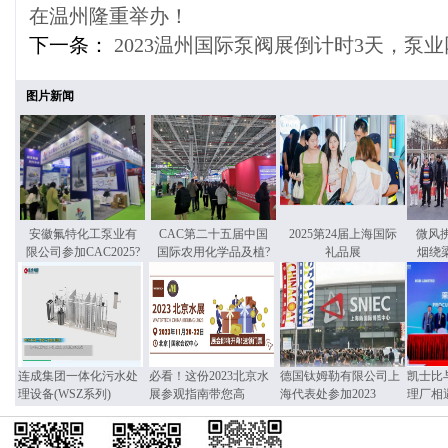
在温州隆重举办！
下一条：
2023温州国际泵阀展倒计时3天，泵
图片新闻
安徽氟特化工泵业有
CAC第二十五届中国
2025第24届上海国际
微风
限公司参加CAC2025?
国际农用化学品及植?
礼品展
烟绕
连成集团一体化污水处
必看！这份2023北京水
德国钛姆勒有限公司上
凯士比
理设备(WSZ系列)
展参观指南带您高
海代表处参加2023
理厂相