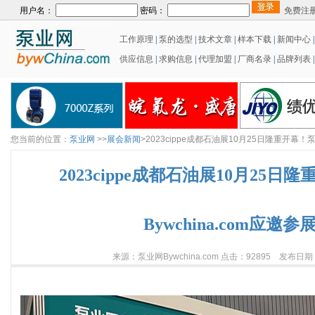
用户名：
密码：
免费注
工作原理
|
泵的选型
|
技术文章
|
样本下载
|
新闻中心
供应信息
|
求购信息
|
代理加盟
|
厂商名录
|
品牌列表
|
您当前的位置：
泵业网
>>
展会新闻
>2023cippe成都石油展10月25日隆重开幕！泵
2023cippe成都石油展10月25
Bywchina.com应邀参
来源：泵业网Bywchina.com 点击：92895 发布日期：2