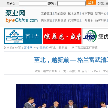
用户名：
密码：
免费注
工作原理
|
泵的选型
|
技术文章
|
样本下载
|
新闻中心
供应信息
|
求购信息
|
代理加盟
|
厂商名录
|
品牌列表
|
您当前的位置：
泵业网
>>
企业新闻
>至北，越新巅 — 格兰富武清工厂开幕
至北，越新巅 — 格兰富武
来源：格兰富水泵（上海）有限公司 点击：171577 发布日期