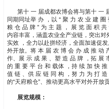
第十 一 届成都农博会将与第十 一 
同期同址举 办 ，以 “ 聚 力 农 业 建 圈 
粮 仓 品 牌 ” 为 主 题 ， 展 览 面 积 共 
内容丰富，涵盖农业全产业链，突出对
实效 ，全力以赴拼经济，全面加速促
外开放。将 本 届 农 博 会 办 成 推 动
作、展 示 成 果 、塑 造 品 牌 ，拓 展 
的 重 要 平 台 和 载体 ，持 续 加 快 推
值 链 、供 应 链 同 构 ，努 力 为 打 
的“天府粮仓”、推动更高水平对外开放
展览规模：