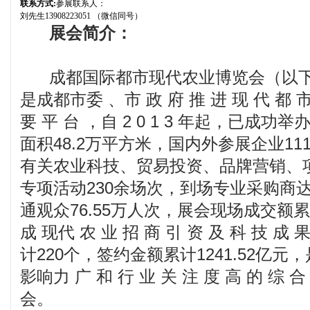
联系方式:
参展联系人：
刘先生13908223051 （微信同号）
展会简介：
成都国际都市现代农业博览会（以下
是成都市委 、市 政 府 推 进 现 代 都 市
要 平 台 ，自 2 0 1 3 年起，已成
面积48.2万平方米，国内外参展企业11
有关农业科技、贸易投资、品牌营销、
专项活动230余场次，到场专业采购商达2
通观众76.55万人次，展会现场成交额累计
成 现代 农 业 招 商 引 资 及 科 技 成
计220个，签约金额累计1241.52亿
影响力 广 和 行 业 关 注 度 高 的 综 合
会。