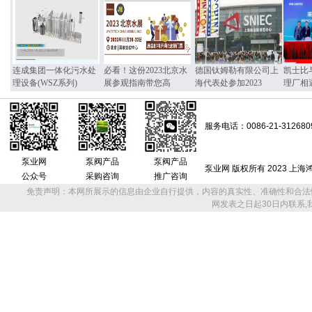
连成集团一体化污水处
必看！这份2023北京水
德国钛姆勒有限公司上
凯士比
理设备(WSZ系列)
展参观指南带您高
海代表处参加2023
理厂相
服务电话：0086-21-312680
泵业网
泵阀产品
泵阀产品
泵业网 版权所有 2023 上
公众号
采购咨询
推广咨询
免责声明：本网所展示的信息由企业自行提供，内容的真实性、准确性和合法
网发表之日起30日内联系