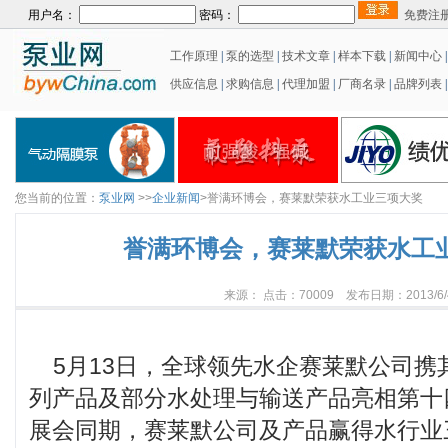
用户名：
密码：
免费注
工作原理
|
泵的选型
|
技术文章
|
样本下载
|
新闻中心
供应信息
|
求购信息
|
代理加盟
|
厂商名录
|
品牌列表
|
您当前的位置：
泵业网
>>
企业新闻
>誉满环博会，赛莱默荣获水工业三项大奖
誉满环博会，赛莱默荣获水工
来源： 点击：70009 发布日期：2013/6/
5月13日，全球领先水企赛莱默公司携
列产品及部分水处理与输送产品亮相第十
展会同期，赛莱默公司及产品赢得水行业