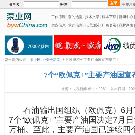
用户名：
密码：
免费注
工作原理
|
泵的选型
|
技术文章
|
样本下载
|
新闻中心
供应信息
|
求购信息
|
代理加盟
|
厂商名录
|
品牌列表
|
您当前的位置：
泵业网
>>
综合新闻
>7个“欧佩克+”主要产油国宣布增产！
7个“欧佩克+”主要产油国宣
来源：央视新闻 点击：2361 发布日期：2026/
石油输出国组织（欧佩克）6月
7个“欧佩克+”主要产油国决定7月日
万桶。至此，主要产油国已连续四