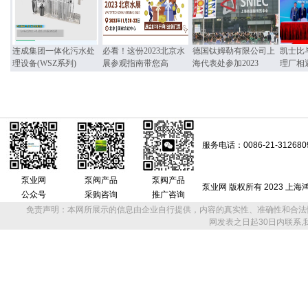
连成集团一体化污水处
必看！这份2023北京水
德国钛姆勒有限公司上
凯士比
理设备(WSZ系列)
展参观指南带您高
海代表处参加2023
理厂相
服务电话：0086-21-312680
泵业网
泵阀产品
泵阀产品
泵业网 版权所有 2023 上
公众号
采购咨询
推广咨询
免责声明：本网所展示的信息由企业自行提供，内容的真实性、准确性和合法
网发表之日起30日内联系