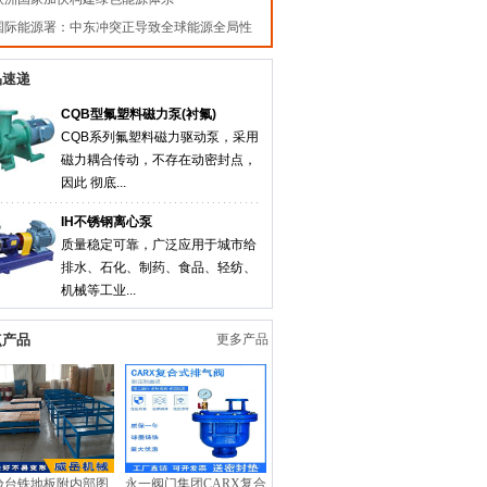
国际能源署：中东冲突正导致全球能源全局性
品速递
CQB型氟塑料磁力泵(衬氟)
CQB系列氟塑料磁力驱动泵，采用
磁力耦合传动，不存在动密封点，
因此 彻底...
IH不锈钢离心泵
质量稳定可靠，广泛应用于城市给
排水、石化、制药、食品、轻纺、
机械等工业...
点产品
更多产品
验台铁地板附内部图
永一阀门集团CARX复合