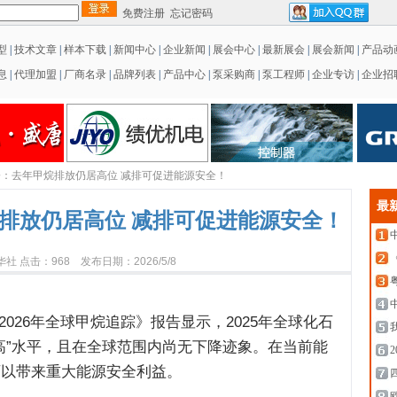
免费注册
忘记密码
型
|
技术文章
|
样本下载
|
新闻中心
|
企业新闻
|
展会中心
|
最新展会
|
展会新闻
|
产品动
息
|
代理加盟
|
厂商名录
|
品牌列表
|
产品中心
|
泵采购商
|
泵工程师
|
企业专访
|
企业招
署：去年甲烷排放仍居高位 减排可促进能源安全！
最
排放仍居高位 减排可促进能源安全！
社 点击：968 发布日期：2026/5/8
26年全球甲烷追踪》报告显示，2025年全球化石
高”水平，且在全球范围内尚无下降迹象。在当前能
可以带来重大能源安全利益。