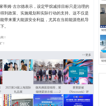
蒂姆·古尔德表示，设定甲烷减排目标只是治理的
标得到政策、实施规划和实际行动的支持。这不仅是
还能带来重大能源安全利益，尤其在当前能源危机导
况下。
铸
合同！
税”！
>>更多
铸
国
2025第24届上海国际
微风拂面迎细雨，紫
赛莱默被
?
礼品展
烟绕梁游古镇 ——2
《Newsweek》评
为“最具责任感