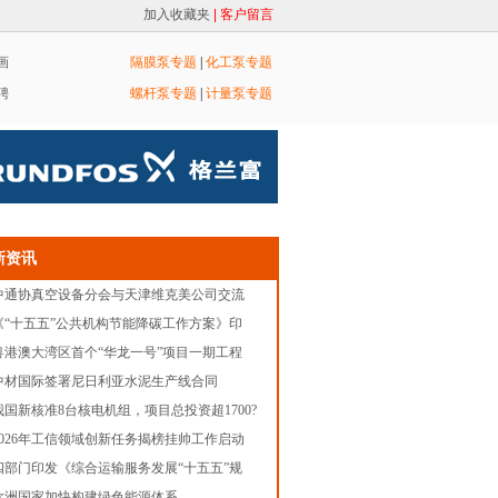
加入收藏夹
| 客户留言
画
隔膜泵专题
|
化工泵专题
聘
螺杆泵专题
|
计量泵专题
新资讯
中通协真空设备分会与天津维克美公司交流
《“十五五”公共机构节能降碳工作方案》印
粤港澳大湾区首个“华龙一号”项目一期工程
中材国际签署尼日利亚水泥生产线合同
我国新核准8台核电机组，项目总投资超1700?
2026年工信领域创新任务揭榜挂帅工作启动
四部门印发《综合运输服务发展“十五五”规
欧洲国家加快构建绿色能源体系