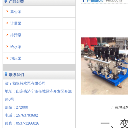
产品分类
离心泵
计量泵
排污泵
给水泵
增压泵
联系我们
济宁勃亚特水泵有限公司
地址：山东省济宁市任城经济开发区开源
路8号
邮编：272000
厂商:勃亚
电话：15763793692
一、变频
传真：0537-3166816