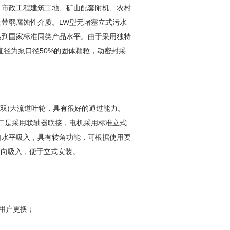
、市政工程建筑工地、矿山配套附机、农村
带弱腐蚀性介质。LW型无堵塞立式污水
达到国家标准同类产品水平。由于采用独特
直径为泵口径50%的固体颗粒，动密封采
(双)大流道叶轮，具有很好的通过能力。
二是采用联轴器联接，电机采用标准立式
口水平吸入，具有转角功能，可根据使用要
口轴向吸入，便于立式安装。
用户更换；