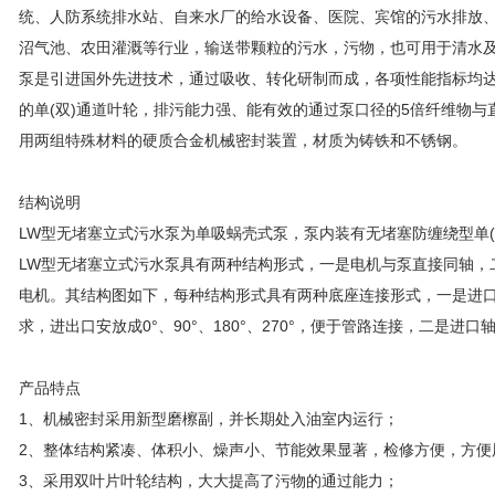
统、人防系统排水站、自来水厂的给水设备、医院、宾馆的污水排放
沼气池、农田灌溉等行业，输送带颗粒的污水，污物，也可用于清水及
泵是引进国外先进技术，通过吸收、转化研制而成，各项性能指标均
的单(双)通道叶轮，排污能力强、能有效的通过泵口径的5倍纤维物与
用两组特殊材料的硬质合金机械密封装置，材质为铸铁和不锈钢。
结构说明
LW型无堵塞立式污水泵为单吸蜗壳式泵，泵内装有无堵塞防缠绕型单
LW型无堵塞立式污水泵具有两种结构形式，一是电机与泵直接同轴，
电机。其结构图如下，每种结构形式具有两种底座连接形式，一是进
求，进出口安放成0°、90°、180°、270°，便于管路连接，二是进
产品特点
1、机械密封采用新型磨檫副，并长期处入油室内运行；
2、整体结构紧凑、体积小、燥声小、节能效果显著，检修方便，方便
3、采用双叶片叶轮结构，大大提高了污物的通过能力；