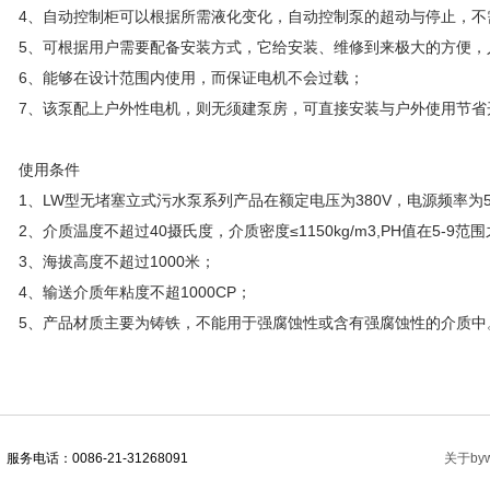
4、自动控制柜可以根据所需液化变化，自动控制泵的超动与停止，不
5、可根据用户需要配备安装方式，它给安装、维修到来极大的方便，
6、能够在设计范围内使用，而保证电机不会过载；
7、该泵配上户外性电机，则无须建泵房，可直接安装与户外使用节省
使用条件
1、LW型无堵塞立式污水泵系列产品在额定电压为380V，电源频率为5
2、介质温度不超过40摄氏度，介质密度≤1150kg/m3,PH值在5-9范
3、海拔高度不超过1000米；
4、输送介质年粘度不超1000CP；
5、产品材质主要为铸铁，不能用于强腐蚀性或含有强腐蚀性的介质中
服务电话：0086-21-31268091
关于byw